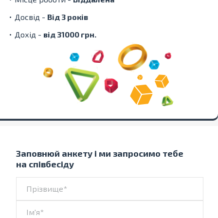
Досвід -
Від 3 років
Дохід -
від 31000 грн.
Заповнюй анкету і ми запросимо тебе
на співбесіду