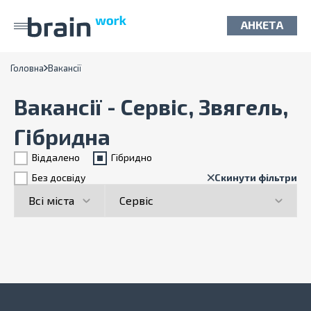
АНКЕТА
Головна
Вакансії
Вакансії - Сервіс, Звягель,
Гібридна
Віддалено
Гiбридно
Без досвіду
Скинути фільтри