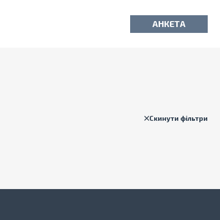
АНКЕТА
Скинути фільтри