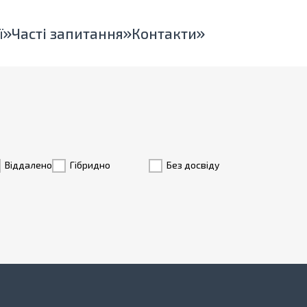
ї
Часті запитання
Контакти
Віддалено
Гiбридно
Без досвіду