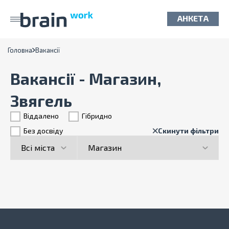
АНКЕТА
Головна
Вакансії
Вакансії - Магазин,
Звягель
Віддалено
Гiбридно
Без досвіду
Скинути фільтри