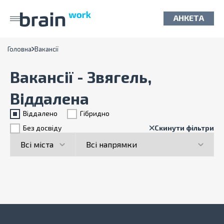
АНКЕТА
Головна
Вакансії
Вакансії - Звягель,
Віддалена
Віддалено
Гiбридно
Без досвіду
Скинути фільтри