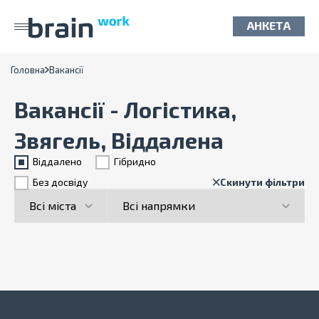
АНКЕТА
Головна
Вакансії
Вакансії - Логістика,
Звягель, Віддалена
Віддалено
Гiбридно
Без досвіду
Скинути фільтри