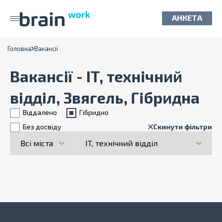
АНКЕТА
Головна
Вакансії
Вакансії - IT, технічний
відділ, Звягель, Гібридна
Віддалено
Гiбридно
Без досвіду
Скинути фільтри