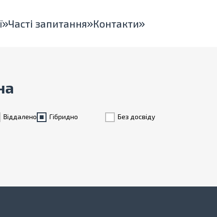
ї
Часті запитання
Контакти
на
Віддалено
Гiбридно
Без досвіду