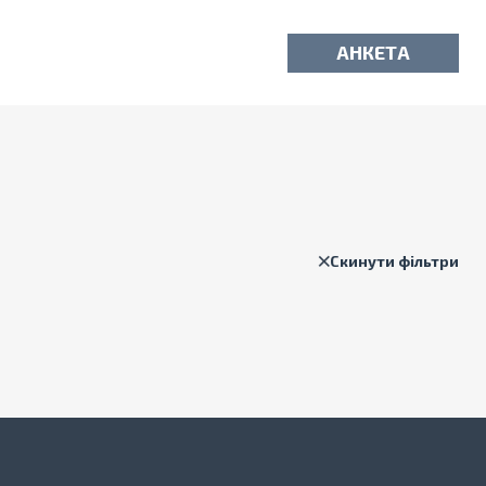
АНКЕТА
Скинути фільтри