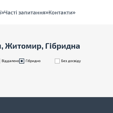
ї
Часті запитання
Контакти
н, Житомир, Гібридна
Віддалено
Гiбридно
Без досвіду