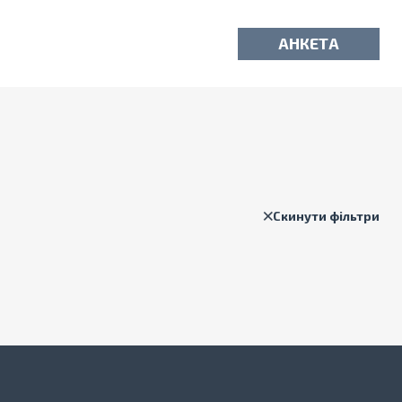
АНКЕТА
Скинути фільтри