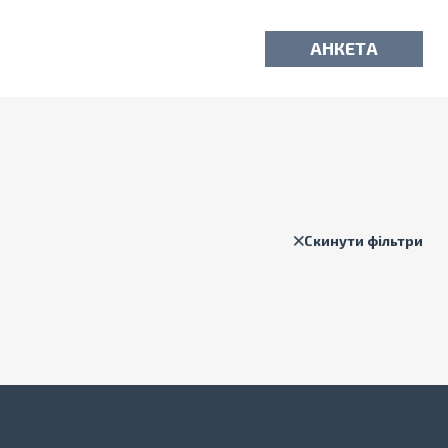
АНКЕТА
Скинути фільтри