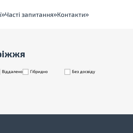
ї
Часті запитання
Контакти
оріжжя
Віддалено
Гiбридно
Без досвіду