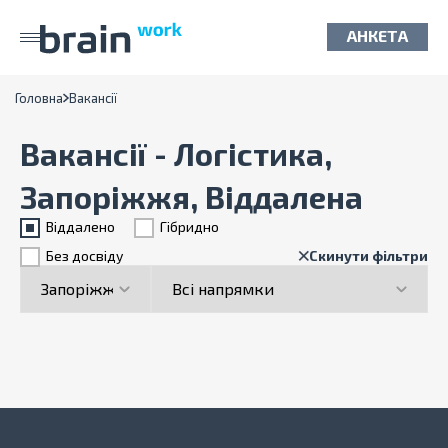
АНКЕТА
Головна
Вакансії
Вакансії - Логістика,
Запоріжжя, Віддалена
Віддалено
Гiбридно
Без досвіду
Скинути фільтри