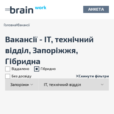
АНКЕТА
Головна
Вакансії
Вакансії - IT, технічний
відділ, Запоріжжя,
Гібридна
Віддалено
Гiбридно
Без досвіду
Скинути фільтри