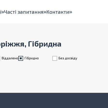
ї
Часті запитання
Контакти
поріжжя, Гібридна
Віддалено
Гiбридно
Без досвіду