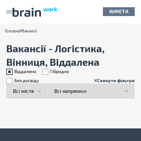
АНКЕТА
Головна
Вакансії
Вакансії - Логістика,
Вінниця, Віддалена
Віддалено
Гiбридно
Без досвіду
Скинути фільтри