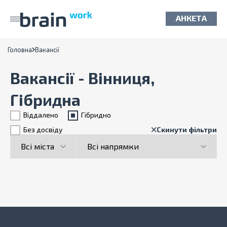
АНКЕТА
Головна
Вакансії
Вакансії - Вінниця,
Гібридна
Віддалено
Гiбридно
Без досвіду
Скинути фільтри