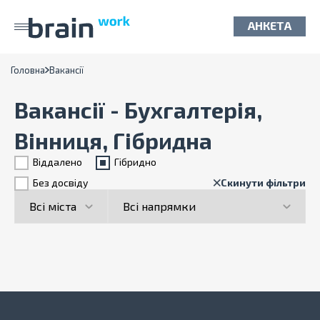
АНКЕТА
Головна
Вакансії
Вакансії - Бухгалтерія,
Вінниця, Гібридна
Віддалено
Гiбридно
Без досвіду
Скинути фільтри