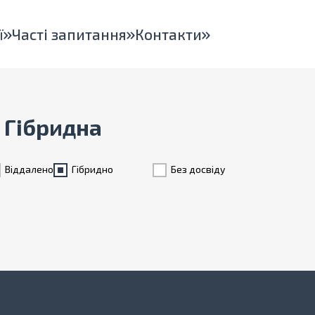
ї
Часті запитання
Контакти
, Гібридна
Віддалено
Гiбридно
Без досвіду