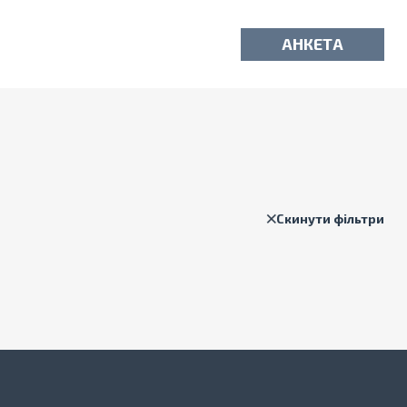
АНКЕТА
Скинути фільтри