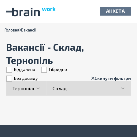
АНКЕТА
Головна
Вакансії
Вакансії - Склад,
Тернопіль
Віддалено
Гiбридно
Без досвіду
Скинути фільтри