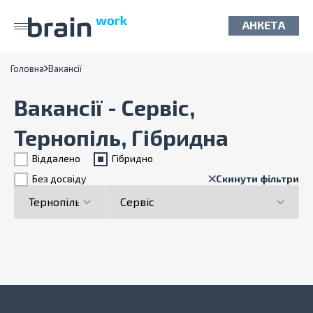
АНКЕТА
Головна
Вакансії
Вакансії - Сервіс,
Тернопіль, Гібридна
Віддалено
Гiбридно
Без досвіду
Скинути фільтри