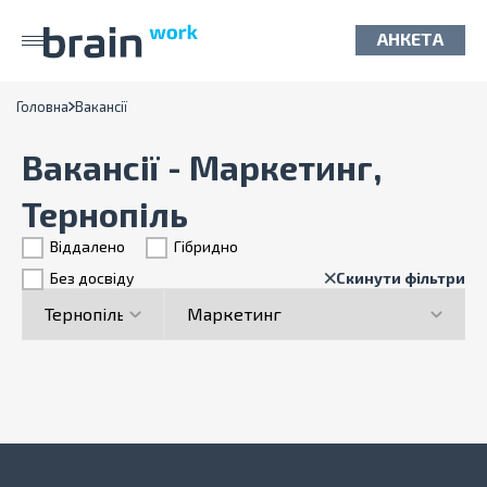
АНКЕТА
Головна
Вакансії
Вакансії - Маркетинг,
Тернопіль
Віддалено
Гiбридно
Без досвіду
Скинути фільтри