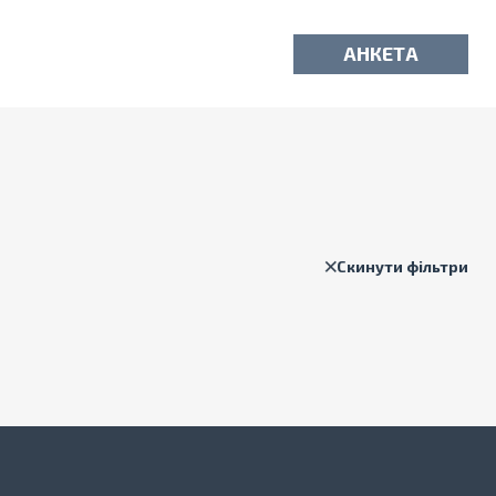
АНКЕТА
Скинути фільтри