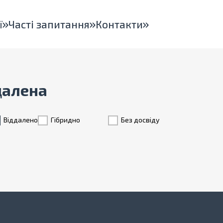
ї
Часті запитання
Контакти
ддалена
Віддалено
Гiбридно
Без досвіду