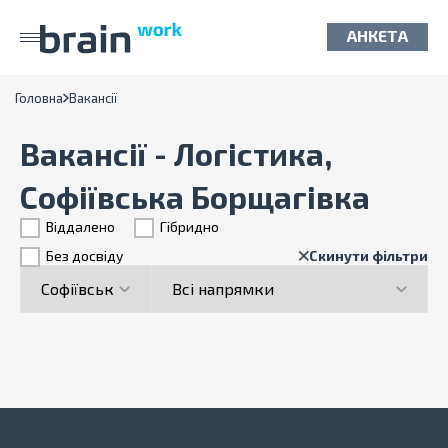
АНКЕТА
Головна
Вакансії
Вакансії - Логістика,
Софіївська Борщагівка
Віддалено
Гiбридно
Без досвіду
Скинути фільтри