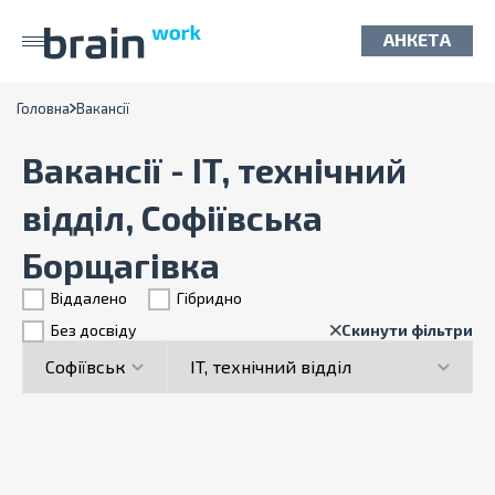
АНКЕТА
Головна
Вакансії
Вакансії - IT, технічний
відділ, Софіївська
Борщагівка
Віддалено
Гiбридно
Без досвіду
Скинути фільтри