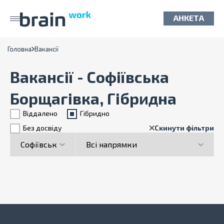
АНКЕТА
Головна
Вакансії
Вакансії - Софіївська
Борщагівка, Гібридна
Віддалено
Гiбридно
Без досвіду
Скинути фільтри