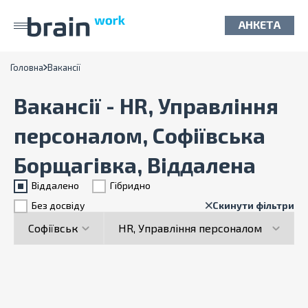
АНКЕТА
Головна
Вакансії
Вакансії - HR, Управління
персоналом, Софіївська
Борщагівка, Віддалена
Віддалено
Гiбридно
Без досвіду
Скинути фільтри