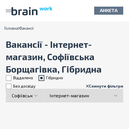
АНКЕТА
Головна
Вакансії
Вакансії - Інтернет-
магазин, Софіївська
Борщагівка, Гібридна
Віддалено
Гiбридно
Без досвіду
Скинути фільтри