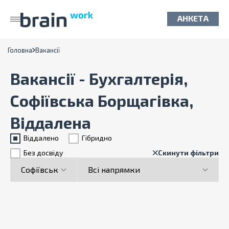
АНКЕТА
Головна
Вакансії
Вакансії - Бухгалтерія,
Софіївська Борщагівка,
Віддалена
Віддалено
Гiбридно
Без досвіду
Скинути фільтри