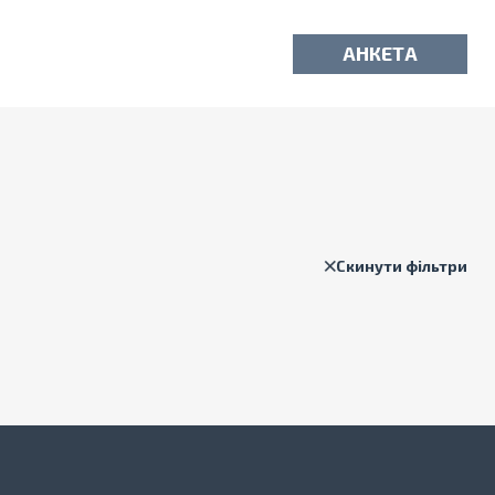
АНКЕТА
Скинути фільтри