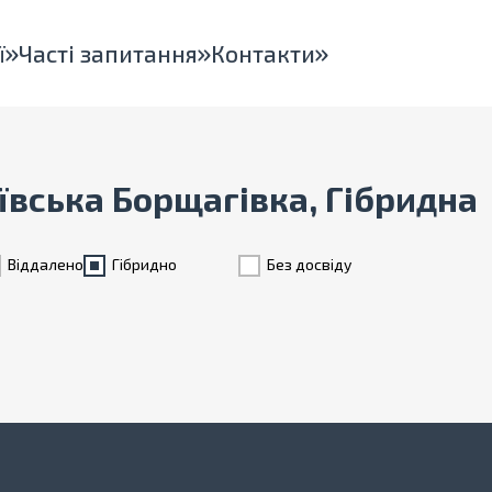
ї
Часті запитання
Контакти
іївська Борщагівка, Гібридна
Віддалено
Гiбридно
Без досвіду