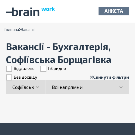
АНКЕТА
Головна
Вакансії
Вакансії - Бухгалтерія,
Софіївська Борщагівка
Віддалено
Гiбридно
Без досвіду
Скинути фільтри