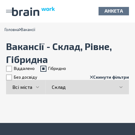
АНКЕТА
Головна
Вакансії
Вакансії - Склад, Рівне,
Гібридна
Віддалено
Гiбридно
Без досвіду
Скинути фільтри