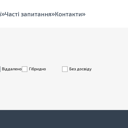
ї
Часті запитання
Контакти
Віддалено
Гiбридно
Без досвіду