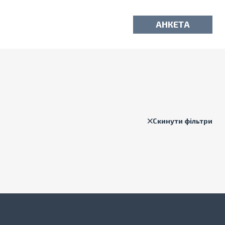
АНКЕТА
Скинути фільтри