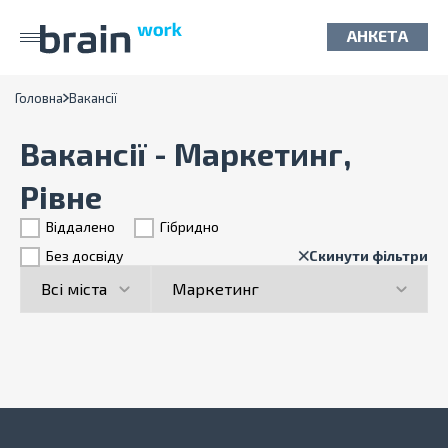
АНКЕТА
Головна
Вакансії
Вакансії - Маркетинг,
Рівне
Віддалено
Гiбридно
Без досвіду
Скинути фільтри