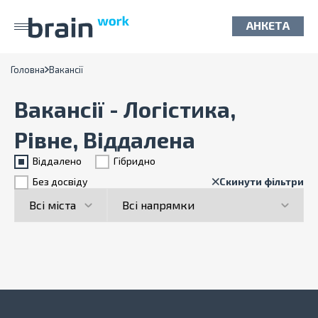
АНКЕТА
Головна
Вакансії
Вакансії - Логістика,
Рівне, Віддалена
Віддалено
Гiбридно
Без досвіду
Скинути фільтри