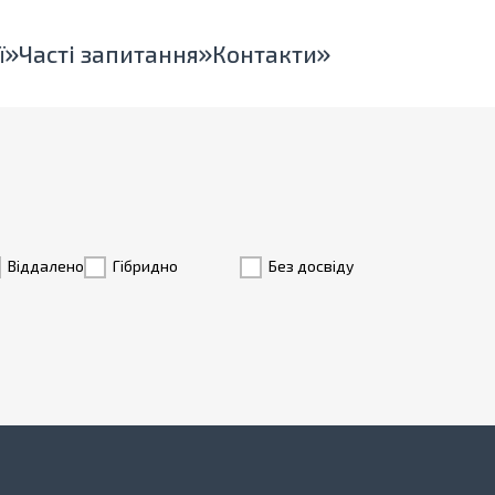
ї
Часті запитання
Контакти
Віддалено
Гiбридно
Без досвіду