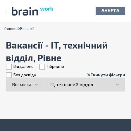
АНКЕТА
Головна
Вакансії
Вакансії - IT, технічний
відділ, Рівне
Віддалено
Гiбридно
Без досвіду
Скинути фільтри