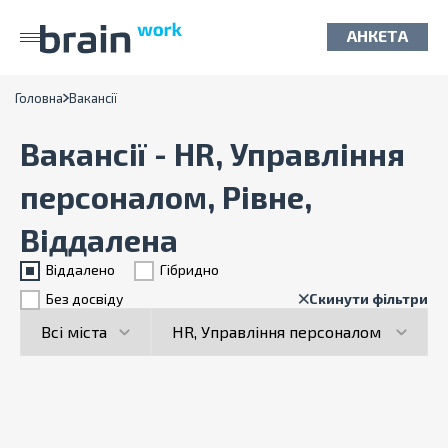
АНКЕТА
Головна
Вакансії
Вакансії - HR, Управління
персоналом, Рівне,
Віддалена
Віддалено
Гiбридно
Без досвіду
Скинути фільтри