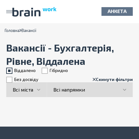
АНКЕТА
Головна
Вакансії
Вакансії - Бухгалтерія,
Рівне, Віддалена
Віддалено
Гiбридно
Без досвіду
Скинути фільтри