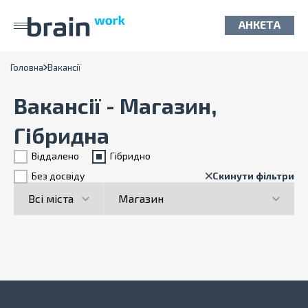
АНКЕТА
Головна
Вакансії
Вакансії - Магазин,
Гібридна
Віддалено
Гiбридно
Без досвіду
Скинути фільтри