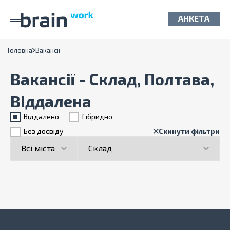
АНКЕТА
Головна
Вакансії
Вакансії - Склад, Полтава,
Віддалена
Віддалено
Гiбридно
Без досвіду
Скинути фільтри