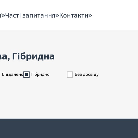
ї
Часті запитання
Контакти
ва, Гібридна
Віддалено
Гiбридно
Без досвіду