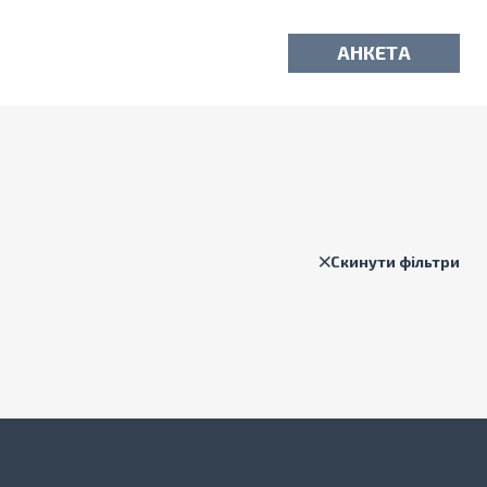
АНКЕТА
Скинути фільтри