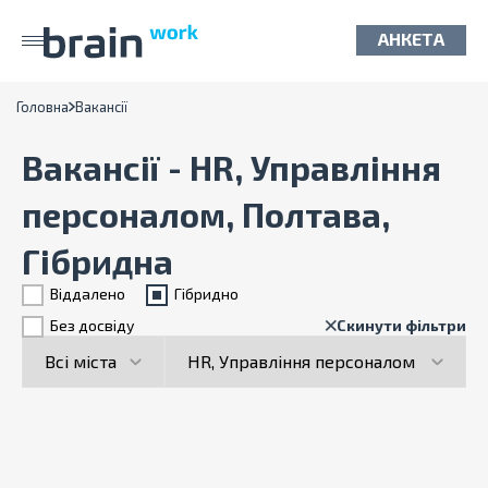
АНКЕТА
Головна
Вакансії
Вакансії - HR, Управління
персоналом, Полтава,
Гібридна
Віддалено
Гiбридно
Без досвіду
Скинути фільтри