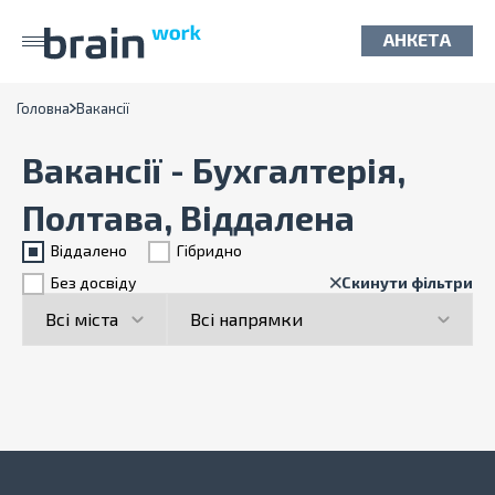
АНКЕТА
Головна
Вакансії
Вакансії - Бухгалтерія,
Полтава, Віддалена
Віддалено
Гiбридно
Без досвіду
Скинути фільтри