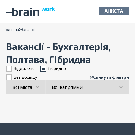
АНКЕТА
Головна
Вакансії
Вакансії - Бухгалтерія,
Полтава, Гібридна
Віддалено
Гiбридно
Без досвіду
Скинути фільтри