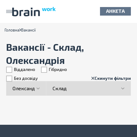
АНКЕТА
Головна
Вакансії
Вакансії - Склад,
Олександрія
Віддалено
Гiбридно
Без досвіду
Скинути фільтри