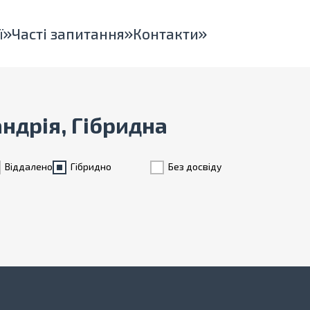
ї
Часті запитання
Контакти
андрія, Гібридна
Віддалено
Гiбридно
Без досвіду