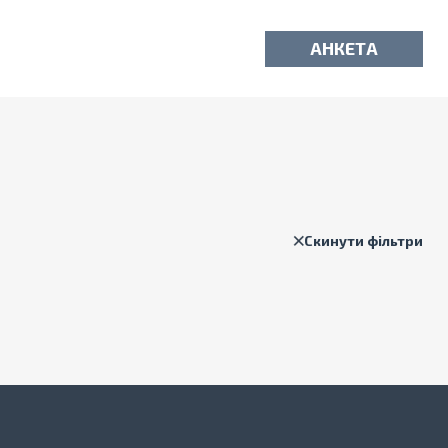
АНКЕТА
Скинути фільтри