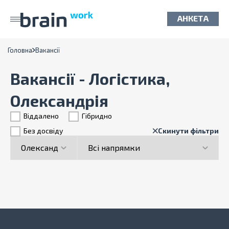
АНКЕТА
Головна
Вакансії
Вакансії - Логістика,
Олександрія
Віддалено
Гiбридно
Без досвіду
Скинути фільтри