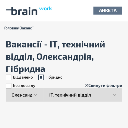
АНКЕТА
Головна
Вакансії
Вакансії - IT, технічний
відділ, Олександрія,
Гібридна
Віддалено
Гiбридно
Без досвіду
Скинути фільтри