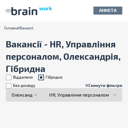
АНКЕТА
Головна
Вакансії
Вакансії - HR, Управління
персоналом, Олександрія,
Гібридна
Віддалено
Гiбридно
Без досвіду
Скинути фільтри