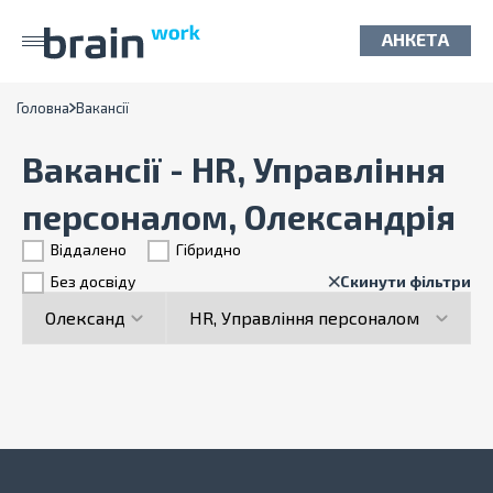
АНКЕТА
Головна
Вакансії
Вакансії - HR, Управління
персоналом, Олександрія
Віддалено
Гiбридно
Без досвіду
Скинути фільтри