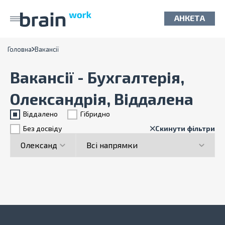
АНКЕТА
Головна
Вакансії
Вакансії - Бухгалтерія,
Олександрія, Віддалена
Віддалено
Гiбридно
Без досвіду
Скинути фільтри